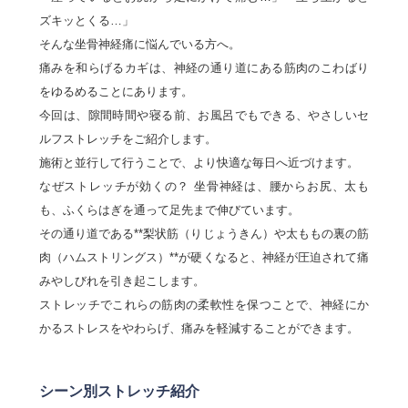
ズキッとくる…」
そんな坐骨神経痛に悩んでいる方へ。
痛みを和らげるカギは、神経の通り道にある筋肉のこわばり
をゆるめることにあります。
今回は、隙間時間や寝る前、お風呂でもできる、やさしいセ
ルフストレッチをご紹介します。
施術と並行して行うことで、より快適な毎日へ近づけます。
なぜストレッチが効くの？ 坐骨神経は、腰からお尻、太も
も、ふくらはぎを通って足先まで伸びています。
その通り道である**梨状筋（りじょうきん）や太ももの裏の筋
肉（ハムストリングス）**が硬くなると、神経が圧迫されて痛
みやしびれを引き起こします。
ストレッチでこれらの筋肉の柔軟性を保つことで、神経にか
かるストレスをやわらげ、痛みを軽減することができます。
シーン別ストレッチ紹介