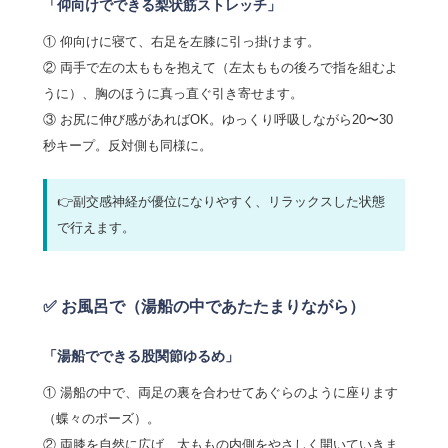
「仰向けでできる梨状筋ストレッチ」
① 仰向けに寝て、右足を左膝に引っ掛けます。
② 両手で左の太ももを抱えて（左太ももの後ろで指を組むよ
うに）、胸のほうに真っ直ぐ引き寄せます。
③ お尻に伸び感があればOK。ゆっくり呼吸しながら20〜30
秒キープ。反対側も同様に。
👉副交感神経が優位になりやすく、リラックスした状態
で行えます。
✅ お風呂で（湯船の中であたたまりながら）
「湯船でできる股関節ゆるめ」
① 湯船の中で、両足の裏を合わせてあぐらのように座ります
（蝶々のポーズ）。
② 両膝を自然に広げ、太ももの内側をやさしく開いていきま